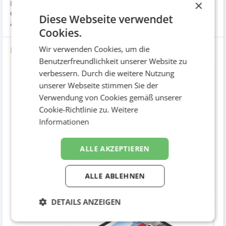
×
Informationen zu den teilnehmenden Händlern und den
Geräten lieferte. Der Handel wurde zusätzlich mit
Diese Webseite verwendet
aufmerksamkeitsstarken Deko-Paketen versorgt.
Cookies.
Wir verwenden Cookies, um die
Bilder
Benutzerfreundlichkeit unserer Website zu
verbessern. Durch die weitere Nutzung
unserer Webseite stimmen Sie der
Verwendung von Cookies gemäß unserer
Cookie-Richtlinie zu.
Weitere
Informationen
ALLE AKZEPTIEREN
ALLE ABLEHNEN
Plakat
Druckwerke / Poster
DETAILS ANZEIGEN