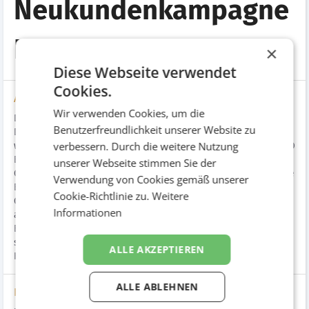
Neukundenkampagne
B2B
×
Diese Webseite verwendet
Cookies.
Aufgabenstellung
Wir verwenden Cookies, um die
Die Energie Steiermark, viertgrößtes Energie- und
Benutzerfreundlichkeit unserer Website zu
Dienstleistungsunternehmen Österreichs mit Sitz in Graz,
verbessern. Durch die weitere Nutzung
wollte in einer B2B-Vertriebsoffensive erstmals offiziell den OÖ
Energie-Markt aktiv bearbeiten. Durch die Kombination einer
unserer Webseite stimmen Sie der
Offline- und Online-Strategie sollten Neukundentermine für die
Verwendung von Cookies gemäß unserer
Energie Steiermark in Oberösterreich generiert werden.
Cookie-Richtlinie zu.
Weitere
Gleichzeitig sollte das Konzept so breit sein, dass es auch auf
Informationen
andere Bundesländer umlegbar sein könnte. Kampagnenziele:
B2B-Neukundengewinnung, Awareness- und Absatzsteigerung
sowie Steigerung der Markenbekanntheit. Zielgruppe:
ALLE AKZEPTIEREN
Kleinbetriebe, Gemeinden, Industriebetriebe.
ALLE ABLEHNEN
Lösung