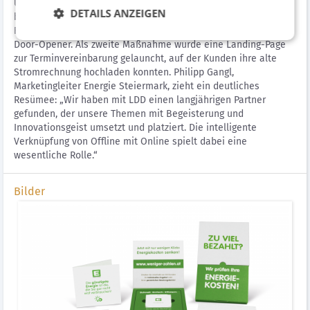
Umgesetzt wurde die Kampagne unter dem Titel „Zu viel
DETAILS ANZEIGEN
bezahlt?“ mehrstufig: Ein initiales Print-Mailing mit Akquise-
Folder, Antwortkuvert, Giveaway und DSGVO-Folder diente als
Door-Opener. Als zweite Maßnahme wurde eine Landing-Page
zur Terminvereinbarung gelauncht, auf der Kunden ihre alte
Stromrechnung hochladen konnten. Philipp Gangl,
Marketingleiter Energie Steiermark, zieht ein deutliches
Resümee: „Wir haben mit LDD einen langjährigen Partner
gefunden, der unsere Themen mit Begeisterung und
Innovationsgeist umsetzt und platziert. Die intelligente
Verknüpfung von Offline mit Online spielt dabei eine
wesentliche Rolle.“
Bilder