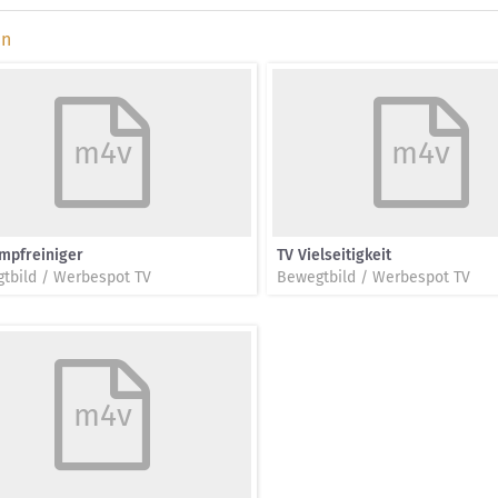
en
m4v
m4v
mpfreiniger
TV Vielseitigkeit
tbild / Werbespot TV
Bewegtbild / Werbespot TV
m4v