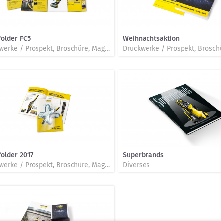
folder FC5
Weihnachtsaktion
Druckwerke / Prospekt, Broschüre, Magazin, Folder, Katalog, Beilage
folder 2017
Superbrands
Druckwerke / Prospekt, Broschüre, Magazin, Folder, Katalog, Beilage
Diverses