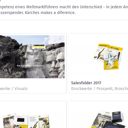
mpetenz eines Weltmarktführers macht den Unterschied - in jedem A
asserspender. Kärches makes a diference.
Salesfolder 2017
werke / Visuals