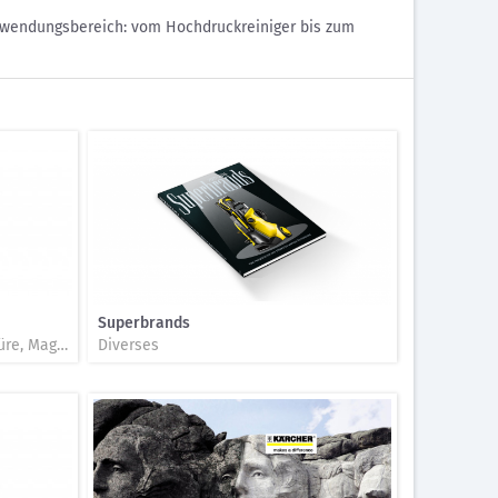
nwendungsbereich: vom Hochdruckreiniger bis zum
Superbrands
Druckwerke / Prospekt, Broschüre, Magazin, Folder, Katalog, Beilage
Diverses