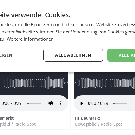
ite verwendet Cookies.
okies, um die Benutzerfreundlichkeit unserer Website zu verbes
achtsaktion
unserer Webseite stimmen Sie der Verwendung von Cookies gem
Druckwerke / Prospekt, Broschüre, Magazin, Folder, Katalog, Beilage
 zu.
Weitere Informationen
EIGEN
ALLE ABLEHNEN
ALLE A
s
umarkt
HF Baumarkt
tbild / Radio-Spot
Bewegtbild / Radio-Spot