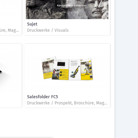
Sujet
Druckwerke / Prospekt, Broschüre, Magazin, Folder, Katalog, Beilage
Druckwerke / Visuals
Salesfolder FC5
Druckwerke / Prospekt, Broschüre, Magazin, Folder, Katalog, Beilage