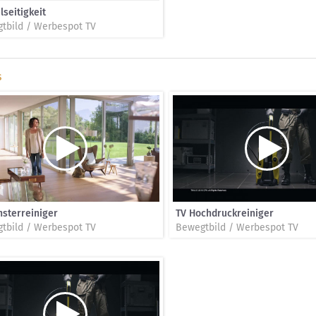
lseitigkeit
tbild / Werbespot TV
s
nsterreiniger
TV Hochdruckreiniger
tbild / Werbespot TV
Bewegtbild / Werbespot TV