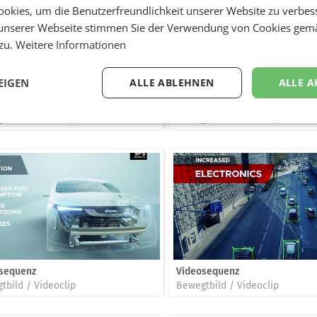
okies, um die Benutzerfreundlichkeit unserer Website zu verbes
unserer Webseite stimmen Sie der Verwendung von Cookies gem
 zu.
Weitere Informationen
EIGEN
ALLE ABLEHNEN
ALLE A
sequenz
Videosequenz
tbild / Videoclip
Bewegtbild / Videoclip
sequenz
Videosequenz
tbild / Videoclip
Bewegtbild / Videoclip