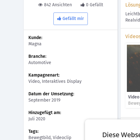
Lösun
842 Ansichten
0 Gefällt
Leichtb
Gefällt mir
Realvid
Video
Kunde:
Magna
Branche:
Automotive
Kampagnenart:
Video, Interaktives Display
Datum der Umsetzung:
Video
September 2019
Beweg
Hinzugefügt am:
Juli 2020
Bilder
Tags:
Diese Webse
Bewegtbild, Videoclip