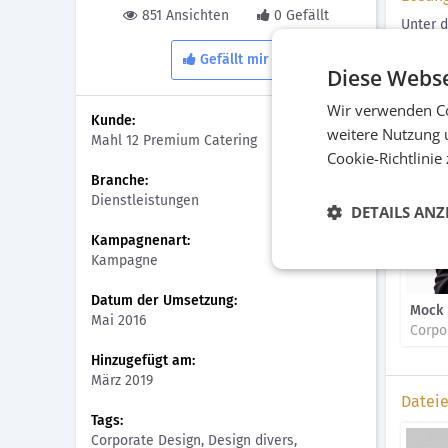
851 Ansichten
0 Gefällt
Unter 
Hörfunk
Gefällt mir
Incenti
Diese Webse
Wir verwenden Co
Bilder
Kunde:
weitere Nutzung 
Mahl 12 Premium Catering
Cookie-Richtlinie
Branche:
Dienstleistungen
DETAILS ANZ
Kampagnenart:
Kampagne
Datum der Umsetzung:
Mock
Mai 2016
Corpo
Hinzugefügt am:
März 2019
Datei
Tags:
Corporate Design, Design divers,