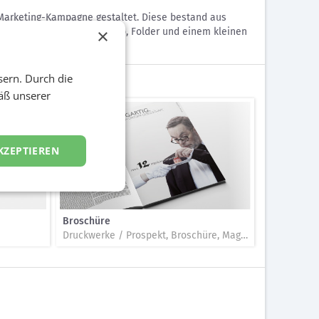
 Marketing-Kampagne gestaltet. Diese bestand aus
×
mit Anschreiben, Daumenkino, Folder und einem kleinen
sern. Durch die
äß unserer
KZEPTIEREN
Broschüre
Druckwerke / Prospekt, Broschüre, Magazin, Folder, Katalog, Beilage