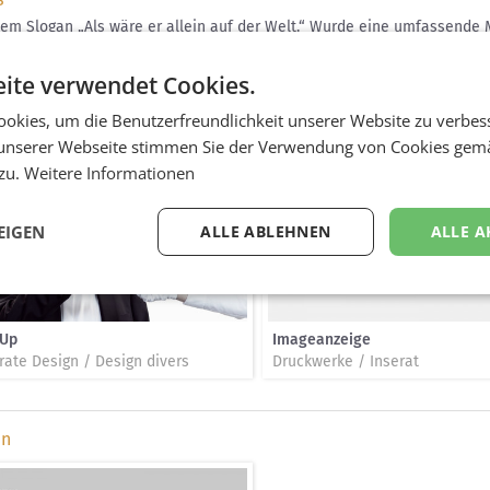
dem Slogan „Als wäre er allein auf der Welt.“ Wurde eine umfassende
-Spots, Kino- und Online-Clips, Inseraten und einem Direct-Mailing 
ve (Salz und Pfeffer).
ite verwendet Cookies.
okies, um die Benutzerfreundlichkeit unserer Website zu verbes
unserer Webseite stimmen Sie der Verwendung von Cookies gem
 zu.
Weitere Informationen
EIGEN
ALLE ABLEHNEN
ALLE A
 Up
Imageanzeige
rate Design / Design divers
Druckwerke / Inserat
en