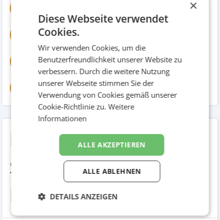
×
DI Angelika Hammer
DA
Keyaccount
Diese Webseite verwendet
Cookies.
DI (FH) Jürgen Oberguggenberger
D(
CD
Wir verwenden Cookies, um die
Raphael Seidl
Benutzerfreundlichkeit unserer Website zu
RS
Konzept/Text
verbessern. Durch die weitere Nutzung
unserer Webseite stimmen Sie der
Mag. Günther Haas
MG
Auftraggeber
Verwendung von Cookies gemäß unserer
Cookie-Richtlinie zu.
Weitere
Informationen
Raiffeisen - Fleißige
ALLE AKZEPTIEREN
Sparer fliegen zu
ALLE ABLEHNEN
Raiffeisen.
DETAILS ANZEIGEN