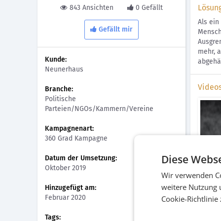
Lösun
843 Ansichten
0 Gefällt
Als ei
Gefällt mir
Mensch
Ausgren
mehr, 
Kunde:
abgehä
Neunerhaus
Video
Branche:
Politische
Parteien/NGOs/Kammern/Vereine
Kampagnenart:
360 Grad Kampagne
Diese Webse
Datum der Umsetzung:
Oktober 2019
Wir verwenden Co
Shame
weitere Nutzung 
Hinzugefügt am:
Beweg
Februar 2020
Cookie-Richtlinie
Tags: