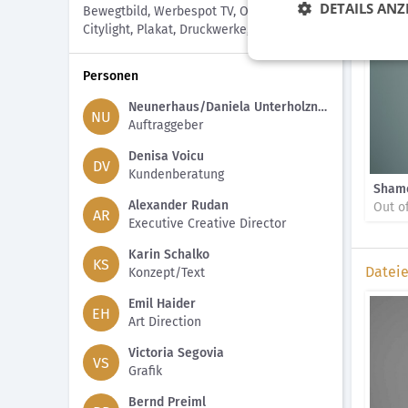
DETAILS ANZ
Bilder
Bewegtbild, Werbespot TV, Out of home,
Citylight, Plakat, Druckwerke, Inserat
Personen
Neunerhaus/Daniela Unterholzner, Elisabeth Hammer
NU
Auftraggeber
Denisa Voicu
DV
Kundenberatung
Sham
Alexander Rudan
Out o
AR
Executive Creative Director
Karin Schalko
KS
Datei
Konzept/Text
Emil Haider
EH
Art Direction
Victoria Segovia
VS
Grafik
Bernd Preiml