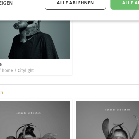
EIGEN
ALLE ABLEHNEN
ALLE A
e
f home / Citylight
en