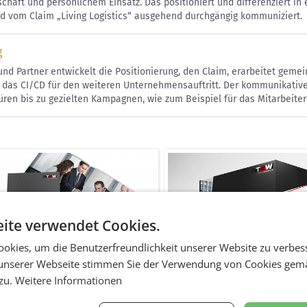
chaft und persönlichem Einsatz. Das positioniert und differenziert in
d vom Claim „Living Logistics“ ausgehend durchgängig kommuniziert.
g
und Partner entwickelt die Positionierung, den Claim, erarbeitet ge
t das CI/CD für den weiteren Unternehmensauftritt. Der kommunikative
ren bis zu gezielten Kampagnen, wie zum Beispiel für das Mitarbeiter
ite verwendet Cookies.
okies, um die Benutzerfreundlichkeit unserer Website zu verbes
unserer Webseite stimmen Sie der Verwendung von Cookies gem
broschüre
Messestand
 zu.
Weitere Informationen
werke / Druckwerk divers
Out of home / Out of Home di