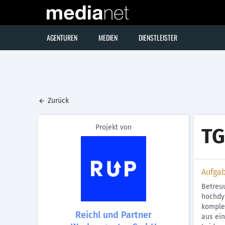
AGENTUREN
MEDIEN
DIENSTLEISTER
Zurück
Projekt von
TG
Aufga
Betreuu
hochdy
komple
Reichl und Partner
aus ei