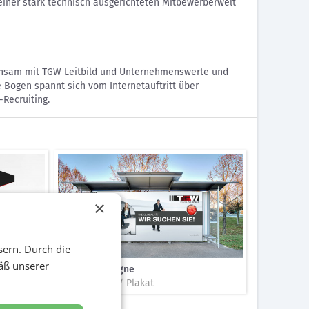
 einer stark technisch ausgerichteten Mitbewerberwelt
meinsam mit TGW Leitbild und Unternehmenswerte und
 Bogen spannt sich vom Internetauftritt über
-Recruiting.
×
sern. Durch die
äß unserer
Plakatkampagne
vers
Out of home / Plakat