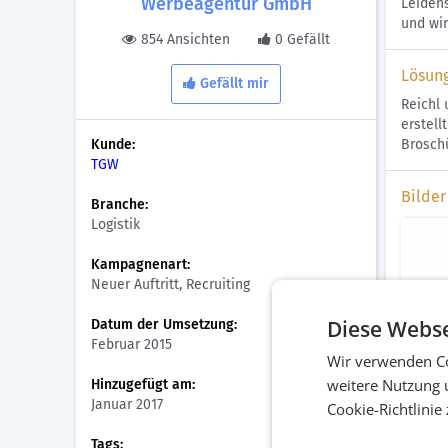
Werbeagentur GmbH
Leidens
und wir
854 Ansichten
0 Gefällt
Lösun
Gefällt mir
Reichl 
erstell
Kunde:
Broschü
TGW
Bilder
Branche:
Logistik
Kampagnenart:
Neuer Auftritt, Recruiting
Diese Webse
Datum der Umsetzung:
Februar 2015
Wir verwenden Co
weitere Nutzung 
Hinzugefügt am:
Image
Januar 2017
Cookie-Richtlinie
Druck
Tags: