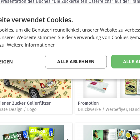
 Präsentation des Buches "Die Zuckerseiten Österreichs" auf der Fra
lem die Naschkatzen in Österreich ansprechen sollte. Nach dem erfol
er Wiener Zucker Club ins Leben gerufen. Ein Magazin, die Website, Re
ite verwendet Cookies.
en die Intensiv-User von Wiener Zucker. Ein spezielle Früchtepromotio
zuckerpackung rundete das umfangreiche Maßnahmenpaket kommunika
okies, um die Benutzerfreundlichkeit unserer Website zu verbes
unserer Webseite stimmen Sie der Verwendung von Cookies gem
 zu.
Weitere Informationen
EIGEN
ALLE ABLEHNEN
ALLE A
iener Zucker Gelierflitzer
Promotion
rate Design / Logo