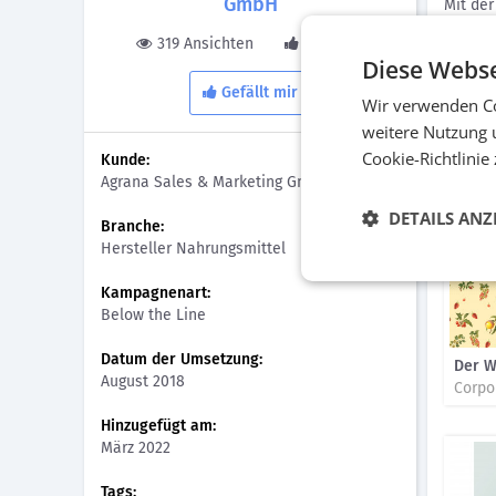
GmbH
Mit der
vor al
319 Ansichten
0 Gefällt
wurde d
Diese Webse
fesselt
Gefällt mir
Gelier
Wir verwenden Co
weitere Nutzung 
Bilder
Cookie-Richtlinie
Kunde:
Agrana Sales & Marketing GmbH
DETAILS ANZ
Branche:
Hersteller Nahrungsmittel
Kampagnenart:
Below the Line
Datum der Umsetzung:
Der W
August 2018
Corpo
Hinzugefügt am:
März 2022
Tags: