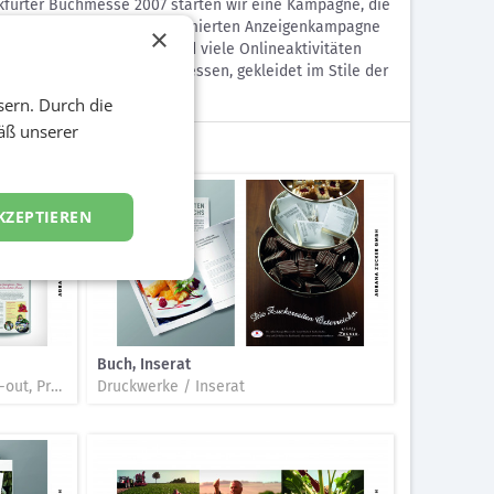
nkfurter Buchmesse 2007 starten wir eine Kampagne, die
greichen Buch und einer prämierten Anzeigenkampagne
×
zepfhefte, Rezept-Clips und viele Onlineaktivitäten
n mit Clubcar und Clubhostessen, gekleidet im Stile der
tiv ab.
sern. Durch die
äß unserer
KZEPTIEREN
Buch, Inserat
Druckwerke / Werbeflyer, Hand-out, Produktblatt, Flugblatt
Druckwerke / Inserat