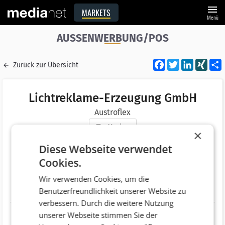
menu
MARKETS
Menü
AUSSENWERBUNG/POS
Facebook
Twitter
LinkedI
XIN
Zurück zur Übersicht
Lichtreklame-Erzeugung GmbH
Austroflex
Merken
×
Adresse
Linzerstraße 139-141
Diese Webseite verwendet
AT 3003 Gablitz
Cookies.
Telefonnummer
+43 (2231) 63430
Wir verwenden Cookies, um die
Benutzerfreundlichkeit unserer Website zu
Website
http://www.austroflex.at
verbessern. Durch die weitere Nutzung
unserer Webseite stimmen Sie der