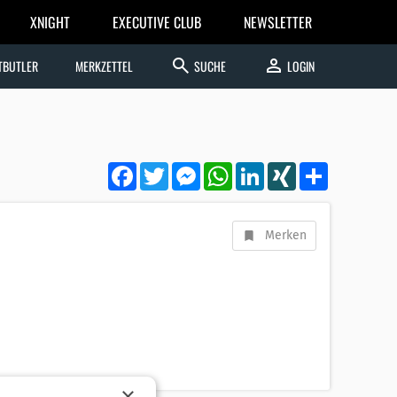
XNIGHT
EXECUTIVE CLUB
NEWSLETTER
search
person
TBUTLER
MERKZETTEL
SUCHE
LOGIN
Facebook
Twitter
Messenger
WhatsApp
LinkedIn
XING
Teilen
Merken
×