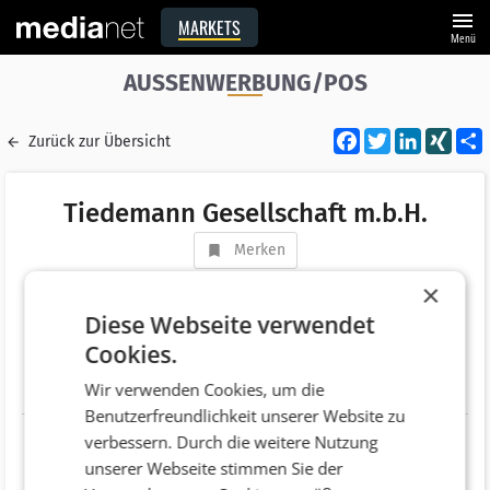
menu
MARKETS
Menü
AUSSENWERBUNG/POS
Facebook
Twitter
LinkedI
XIN
Zurück zur Übersicht
Tiedemann Gesellschaft m.b.H.
Merken
Adresse
Betriebsring 15, Gewerbegebiet Nord
×
AT 2483 Ebreichsdorf
Diese Webseite verwendet
Cookies.
Telefonnummer
+43 (2254) 203 33
Wir verwenden Cookies, um die
Website
http://www.tiedemann.at
Benutzerfreundlichkeit unserer Website zu
verbessern. Durch die weitere Nutzung
unserer Webseite stimmen Sie der