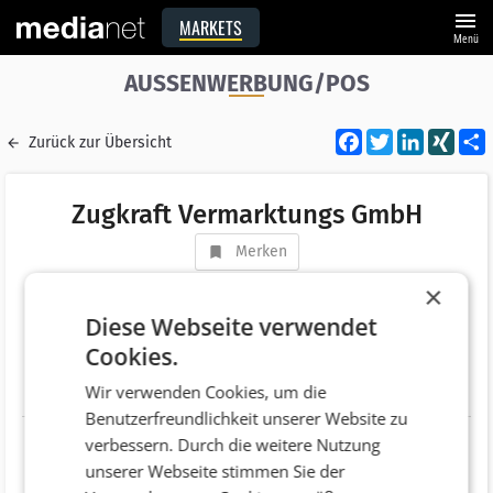
menu
MARKETS
Menü
AUSSENWERBUNG/POS
Facebook
Twitter
LinkedI
XIN
Zurück zur Übersicht
Zugkraft Vermarktungs GmbH
Merken
Adresse
Michael-Bernhard-Gasse 10
×
AT 1120 Wien
Diese Webseite verwendet
Cookies.
Telefonnummer
+43 (676) 332 11 06
Wir verwenden Cookies, um die
Website
http://www.zugkraft.at
Benutzerfreundlichkeit unserer Website zu
verbessern. Durch die weitere Nutzung
unserer Webseite stimmen Sie der