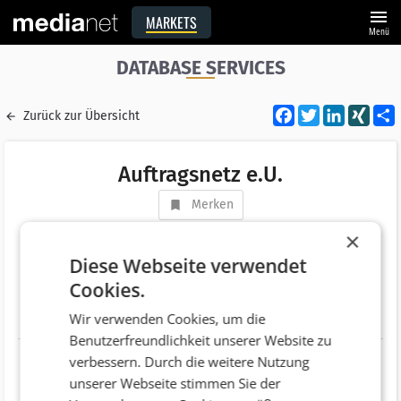
menu
MARKETS
Menü
DATABASE SERVICES
Facebook
Twitter
LinkedI
XIN
Zurück zur Übersicht
Auftragsnetz e.U.
Merken
Adresse
Gewerbepark 1/Top 16
×
AT 5222 Munderfing
Diese Webseite verwendet
Cookies.
Telefonnummer
+43 (7744) 66466
Wir verwenden Cookies, um die
Website
http://www.auftragsnetz.at
Benutzerfreundlichkeit unserer Website zu
verbessern. Durch die weitere Nutzung
unserer Webseite stimmen Sie der