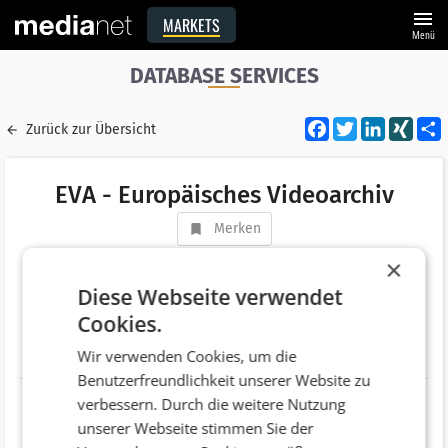
menu
MARKETS
Menü
DATABASE SERVICES
Facebook
Twitter
LinkedI
XIN
Zurück zur Übersicht
EVA - Europäisches Videoarchiv
Merken
Adresse
Gaumbergstraße 82
×
AT 4060 Linz
Diese Webseite verwendet
Cookies.
Telefonnummer
+43 (732) 673693
Wir verwenden Cookies, um die
Website
http://www.xn--europisches-videoarchiv-
Benutzerfreundlichkeit unserer Website zu
z7b.at/
verbessern. Durch die weitere Nutzung
unserer Webseite stimmen Sie der