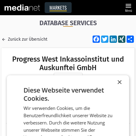
menu
MARKETS
Menü
DATABASE SERVICES
Facebook
Twitter
LinkedI
XIN
Zurück zur Übersicht
Progress West Inkassoinstitut und
Auskunftei GmbH
Merken
×
Adresse
Ernst Grein Straße 5/EG
Diese Webseite verwendet
AT 5026 Salzburg
Cookies.
Telefonnummer
+43 (662) 458181
Wir verwenden Cookies, um die
Benutzerfreundlichkeit unserer Website zu
Website
http://www.progress-west.com
verbessern. Durch die weitere Nutzung
unserer Webseite stimmen Sie der