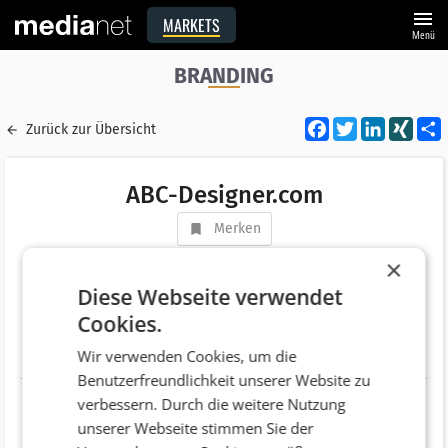
menu
MARKETS
Menü
BRANDING
Facebook
Twitter
LinkedI
XIN
Zurück zur Übersicht
ABC-Designer.com
Merken
Adresse
Fisching 10
×
AT 5163 Mattsee
Diese Webseite verwendet
Cookies.
Telefonnummer
Wir verwenden Cookies, um die
Website
http://www.abc-designer.com
Benutzerfreundlichkeit unserer Website zu
verbessern. Durch die weitere Nutzung
unserer Webseite stimmen Sie der