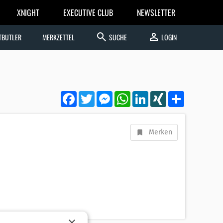
XNIGHT
EXECUTIVE CLUB
NEWSLETTER
search
person
TBUTLER
MERKZETTEL
SUCHE
LOGIN
Facebook
Twitter
Messenger
WhatsApp
LinkedIn
XING
Teilen
Merken
×