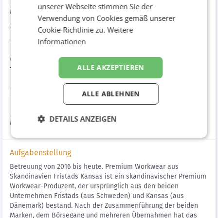
Mitarbeitern nicht
unserer Webseite stimmen Sie der
Verwendung von Cookies gemäß unserer
irgendeine Workwear.
Cookie-Richtlinie zu.
Weitere
Informationen
Sie haben ja auch
ALLE AKZEPTIEREN
nicht irgendwelche
ALLE ABLEHNEN
Mitarbeiter.
DETAILS ANZEIGEN
Aufgabenstellung
Betreuung von 2016 bis heute. Premium Workwear aus
Skandinavien Fristads Kansas ist ein skandinavischer Premium
Workwear-Produzent, der ursprünglich aus den beiden
Unternehmen Fristads (aus Schweden) und Kansas (aus
Dänemark) bestand. Nach der Zusammenführung der beiden
Marken, dem Börsegang und mehreren Übernahmen hat das