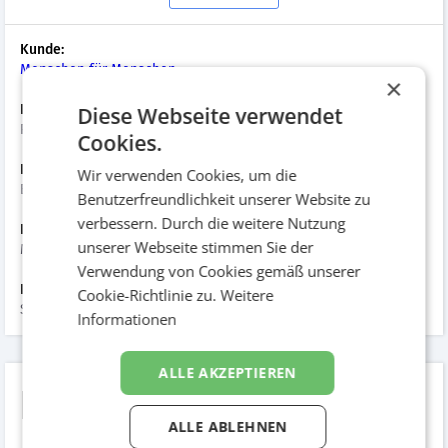
Kunde:
Menschen für Menschen
×
Branche:
Diese Webseite verwendet
Politische Parteien/NGOs/Kammern/Vereine
Cookies.
Kampagnenart:
Wir verwenden Cookies, um die
Emotionalisierend
Benutzerfreundlichkeit unserer Website zu
verbessern. Durch die weitere Nutzung
Datum der Umsetzung:
unserer Webseite stimmen Sie der
März 2011
Verwendung von Cookies gemäß unserer
Hinzugefügt am:
Cookie-Richtlinie zu.
Weitere
September 2015
Informationen
ALLE AKZEPTIEREN
Hilfe zur
ALLE ABLEHNEN