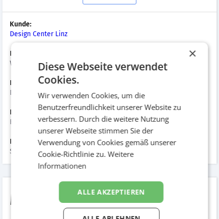
Kunde:
Design Center Linz
×
Branche:
Werbung/Marketing/Druck
Diese Webseite verwendet
Cookies.
Kampagnenart:
Diverse
Wir verwenden Cookies, um die
Benutzerfreundlichkeit unserer Website zu
Datum der Umsetzung:
verbessern. Durch die weitere Nutzung
Februar 2013
unserer Webseite stimmen Sie der
Verwendung von Cookies gemäß unserer
Hinzugefügt am:
September 2015
Cookie-Richtlinie zu.
Weitere
Informationen
Mehr als eine
ALLE AKZEPTIEREN
ALLE ABLEHNEN