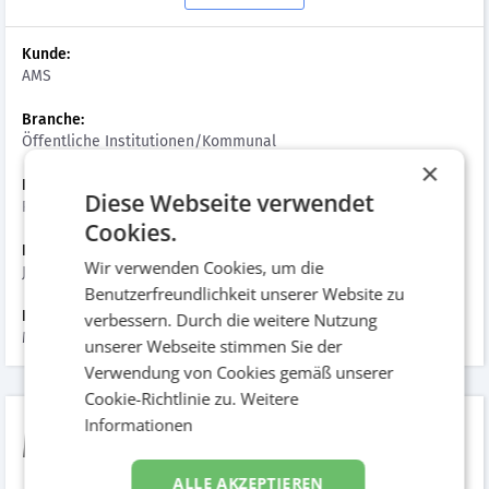
Kunde:
AMS
Branche:
Öffentliche Institutionen/Kommunal
×
Kampagnenart:
Diese Webseite verwendet
Performance
Cookies.
Datum der Umsetzung:
Wir verwenden Cookies, um die
Januar 2026
Benutzerfreundlichkeit unserer Website zu
Hinzugefügt am:
verbessern. Durch die weitere Nutzung
März 2026
unserer Webseite stimmen Sie der
Verwendung von Cookies gemäß unserer
Cookie-Richtlinie zu.
Weitere
Informationen
Mein AMS
ALLE AKZEPTIEREN