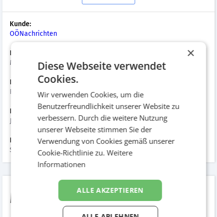
Kunde:
OÖNachrichten
×
Branche:
Medien
Diese Webseite verwendet
Cookies.
Kampagnenart:
Print, Hörfunk und TV
Wir verwenden Cookies, um die
Benutzerfreundlichkeit unserer Website zu
Datum der Umsetzung:
verbessern. Durch die weitere Nutzung
Januar 2010
unserer Webseite stimmen Sie der
Verwendung von Cookies gemäß unserer
Hinzugefügt am:
September 2015
Cookie-Richtlinie zu.
Weitere
Informationen
Mein erster Klick am
ALLE AKZEPTIEREN
ALLE ABLEHNEN