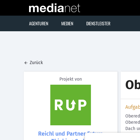
AGENTUREN
MEDIEN
DIENSTLEISTER
Zurück
Projekt von
Ob
Aufga
Oberede
Obered
Dach un
Reichl und Partner Future