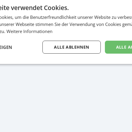
g
ite verwendet Cookies.
 Aussage „Läuft“ bringt man landläufig zum Ausdruck, dass alles beste
okies, um die Benutzerfreundlichkeit unserer Website zu verbes
Partner wie Obereder! Deshalb rückt REICHLUNDPARTNER auf den Keyvis
unserer Webseite stimmen Sie der Verwendung von Cookies gem
arbeiter von Obereder in den Fokus, was sowohl Kompetenz als auch S
 zu.
Weitere Informationen
ninseraten und einem Unternehmensfolder wird auch die Website im 
ting umgesetzt.
EIGEN
ALLE ABLEHNEN
ALLE A