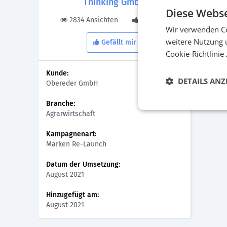
Thinking GmbH
Lösun
Diese Webse
2834 Ansichten
0 Gefällt
Mit der
Wir verwenden Co
einem 
weitere Nutzung 
Gefällt mir
die Mit
Cookie-Richtlinie
Stelle
eMarke
Kunde:
DETAILS ANZ
Obereder GmbH
Branche:
Agrarwirtschaft
Kampagnenart:
Marken Re-Launch
Datum der Umsetzung:
August 2021
Hinzugefügt am:
August 2021