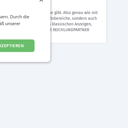
ns ist und es keine Probleme gibt. Also genau wie mit
sern. Durch die
uals nicht nur die Geschäftsbereiche, sondern auch
äß unserer
ympathie vermittelt. Neben klassischen Anzeigen,
neuen Auftritt gemeinsam mit REICHLUNDPARTNER
KZEPTIEREN