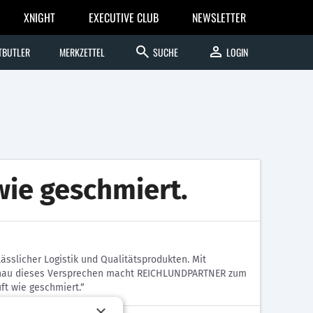
XNIGHT
EXECUTIVE CLUB
NEWSLETTER
search
person
TBUTLER
MERKZETTEL
SUCHE
LOGIN
wie geschmiert.
sslicher Logistik und Qualitätsprodukten. Mit
d genau dieses Versprechen macht REICHLUNDPARTNER zum
ft wie geschmiert.“
×