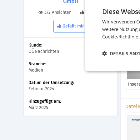
GmbH
Sichtba
Plakat
Diese Webse
572 Ansichten
0 Gefällt
Wir verwenden Co
Bilder
Gefällt mir
weitere Nutzung 
Cookie-Richtlinie
Kunde:
OÖNachrichten
DETAILS ANZ
Branche:
Medien
Datum der Umsetzung:
Inser
Februar 2024
Hinzugefügt am:
Datei
März 2025