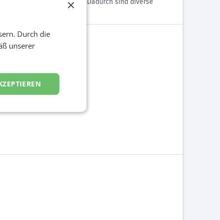
×
estimmt auf die Zielgruppe. Dadurch sind diverse
sern. Durch die
äß unserer
KZEPTIEREN