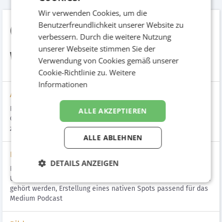
Wir verwenden Cookies, um die
OTTO
Benutzerfreundlichkeit unserer Website zu
verbessern. Durch die weitere Nutzung
unserer Webseite stimmen Sie der
Winterkampagne
Verwendung von Cookies gemäß unserer
Cookie-Richtlinie zu.
Weitere
Informationen
Aufgabenstellung
Präsentation des Wintersortiments von OTTO, Weihnachten bei
ALLE AKZEPTIEREN
OTTO Versand, Produktion des Audiospots zur
zielgruppengenauen Ansprache
ALLE ABLEHNEN
Lösung
DETAILS ANZEIGEN
Präsentation des OTTO Sortiments zur Weihnachtszeit in
Umfeldern, die hauptsächlich von haushaltführenden Personen
gehört werden, Erstellung eines nativen Spots passend für das
Medium Podcast