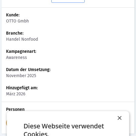
Kunde:
OTTO Gmbh
Branche:
Handel Nonfood
Kampagnenart:
Awareness
Datum der Umsetzung:
November 2025
Hinzugefügt am:
März 2026
Personen
×
Benjamin Spindelberger
BS
Diese Webseite verwendet
Sprecher des Audiospots
Cookies.