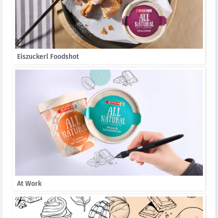
Eiszuckerl Foodshot
At Work