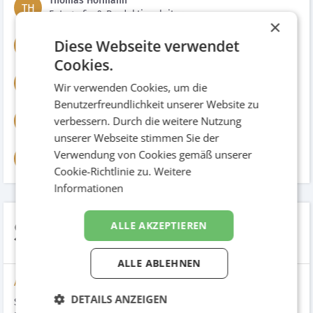
Thomas Hofmann
TH
Fotografie & Produktionsleiter
×
Sandra Steiner
Diese Webseite verwendet
SS
Kundenberatung
Cookies.
Monika Mikulenko
MM
Wir verwenden Cookies, um die
Creative Director
Benutzerfreundlichkeit unserer Website zu
Nadine Langer
verbessern. Durch die weitere Nutzung
NL
Grafik
unserer Webseite stimmen Sie der
Irmgard Knöbl
Verwendung von Cookies gemäß unserer
IK
Reinzeichnung
Cookie-Richtlinie zu.
Weitere
Informationen
SPAR Honig
ALLE AKZEPTIEREN
ALLE ABLEHNEN
Aufgabenstellung
DETAILS ANZEIGEN
SPAR wünschte sich eine Lösung, in der Regionalität und