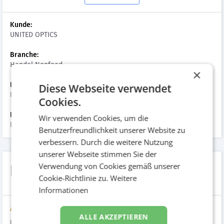
Kunde:
UNITED OPTICS
Branche:
Handel Nonfood
×
Datum der Umsetzung:
Diese Webseite verwendet
November 2020
Cookies.
Hinzugefügt am:
Wir verwenden Cookies, um die
November 2020
Benutzerfreundlichkeit unserer Website zu
verbessern. Durch die weitere Nutzung
unserer Webseite stimmen Sie der
UNITED OPTICS
Verwendung von Cookies gemäß unserer
Cookie-Richtlinie zu.
Weitere
Informationen
Aufgabenstellung
ALLE AKZEPTIEREN
UNITED OPTICS ist ein Zusammenschluss führender