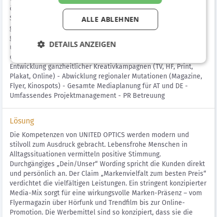
österreichischer und deutscher Fachoptiker, die als Fach- und
Stilexperten ihren Kunden die perfekte, individuelle Sehlösung
ALLE ABLEHNEN
garantieren. Die 1993 gegründete Dachmarke steht für die
gelungene Symbiose von höchsten internationalen Standards
DETAILS ANZEIGEN
und regionaler persönlicher Betreuung. Die Aufgabenbereiche
der Agentur: - Umsetzung der Markenpositionierung -
Entwicklung ganzheitlicher Kreativkampagnen (TV, HF, Print,
Plakat, Online) - Abwicklung regionaler Mutationen (Magazine,
Flyer, Kinospots) - Gesamte Mediaplanung für AT und DE -
Umfassendes Projektmanagement - PR Betreuung
Lösung
Die Kompetenzen von UNITED OPTICS werden modern und
stilvoll zum Ausdruck gebracht. Lebensfrohe Menschen in
Alltagssituationen vermitteln positive Stimmung.
Durchgängiges „Dein/Unser“ Wording spricht die Kunden direkt
und persönlich an. Der Claim „Markenvielfalt zum besten Preis“
verdichtet die vielfältigen Leistungen. Ein stringent konzipierter
Media-Mix sorgt für eine wirkungsvolle Marken-Präsenz – vom
Flyermagazin über Hörfunk und Trendfilm bis zur Online-
Promotion. Die Werbemittel sind so konzipiert, dass sie die