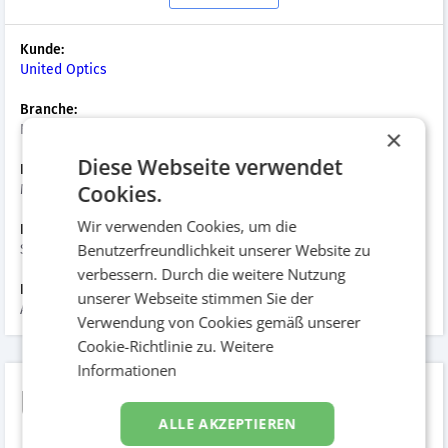
Kunde:
United Optics
Branche:
Handel Audio/Video/Foto/Optik
×
Diese Webseite verwendet
Kampagnenart:
Cookies.
Magazin
Wir verwenden Cookies, um die
Datum der Umsetzung:
Benutzerfreundlichkeit unserer Website zu
September 2014
verbessern. Durch die weitere Nutzung
Hinzugefügt am:
unserer Webseite stimmen Sie der
August 2015
Verwendung von Cookies gemäß unserer
Cookie-Richtlinie zu.
Weitere
Informationen
United Optics Magazin
ALLE AKZEPTIEREN