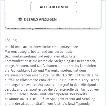
Aufgabenstellung
ALLE ABLEHNEN
Betreuung von 2009 bis heute. United Optics ist der
Zusammenschluss führender österreichischer Fachoptiker. Die
DETAILS ANZEIGEN
Herausforderung war unter anderem einen einheitlichen
Markenauftritt zu gestalten und die Marke zu etablieren.
Lösung
Reichl und Partner entwickelte eine umfassende
Markenstrategie, bestehend aus der zentralen
Dachmarkenwerbung und regionalen Aktivitäten.
Kommunikationsziele waren die Steigerung der Bekanntheit,
Image, Frequenz und Kaufvolumen. United Optics kombiniert
die Fachoptiker-, Stil- und Markenkompetenz mit dem
Preisversprechen einer Kette. Für UNITED OPTICS® wurde eine
auffällige Bildsprache entwickelt: Die Brille wird als stylisches
und begehrenswertes Accessoire übergroß in den Mittelpunkt
gerückt und transportiert so die Vorreiterrolle der Fachoptiker-
Kette in Sachen Mode- und Stilkompetenz. Der bereits
bekannte UNITED OPTICS® TV Spot geht erneut auf Sendung –
und in der aktuellen Staffel von Austria´s Next Topmodel