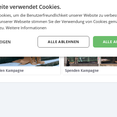
grosse menschliche Figuren aus Karton. Material, das viele obdachlo
ite verwendet Cookies.
inflüssen zu schützen.
okies, um die Benutzerfreundlichkeit unserer Website zu verbes
unserer Webseite stimmen Sie der Verwendung von Cookies gem
 zu.
Weitere Informationen
EIGEN
ALLE ABLEHNEN
ALLE A
den Kampagne
Spenden Kampagne