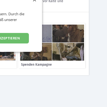
se Menschen nutzen um sich vor Kälte und
sern. Durch die
äß unserer
KZEPTIEREN
Spenden Kampagne