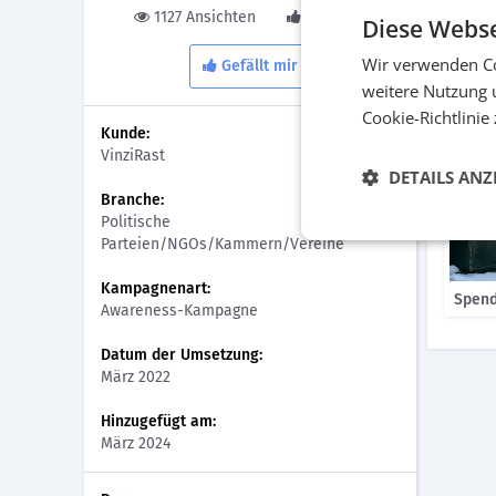
Lebens
1127 Ansichten
0 Gefällt
Diese Webse
Wettere
Wir verwenden Co
Gefällt mir
Bilder
weitere Nutzung 
Cookie-Richtlinie
Kunde:
VinziRast
DETAILS ANZ
Branche:
Politische
Parteien/NGOs/Kammern/Vereine
Kampagnenart:
Spen
Awareness-Kampagne
Datum der Umsetzung:
März 2022
Hinzugefügt am:
März 2024