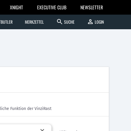
XNIGHT
EXECUTIVE CLUB
NEWSLETTER
search
person
TBUTLER
MERKZETTEL
SUCHE
LOGIN
iche Funktion der VinziRast
×