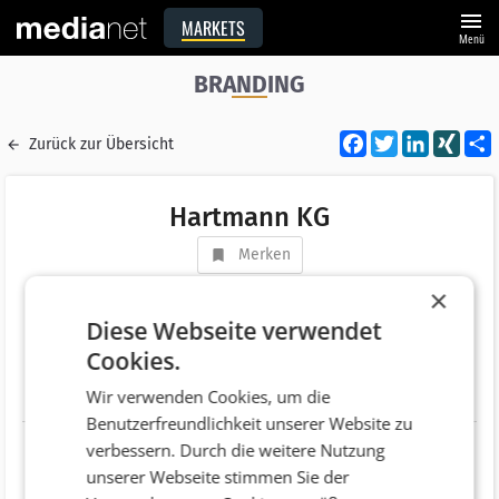
menu
MARKETS
Menü
BRANDING
Facebook
Twitter
LinkedI
XIN
Zurück zur Übersicht
Hartmann KG
Merken
Adresse
Liebknechtgasse 7 /33/1
×
AT 1160 Wien
Diese Webseite verwendet
Cookies.
Telefonnummer
+43 (699) 13562972
Wir verwenden Cookies, um die
Website
http://www.gregorhartmann.at/
Benutzerfreundlichkeit unserer Website zu
verbessern. Durch die weitere Nutzung
unserer Webseite stimmen Sie der