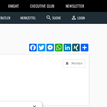
XNIGHT
EXECUTIVE CLUB
NEWSLETTER
search
person
TBUTLER
MERKZETTEL
SUCHE
LOGIN
Facebook
Twitter
Messenger
WhatsApp
LinkedIn
XING
Teilen
Merken
×