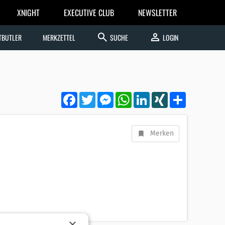
XNIGHT
EXECUTIVE CLUB
NEWSLETTER
search
person
TBUTLER
MERKZETTEL
SUCHE
LOGIN
Facebook
Twitter
Messenger
WhatsApp
LinkedIn
XING
Teilen
Merken
×