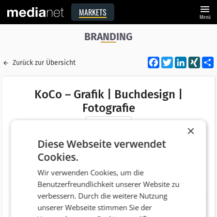
menu
MARKETS
Menü
BRANDING
Facebook
Twitter
LinkedI
XIN
Zurück zur Übersicht
KoCo – Grafik | Buchdesign |
Fotografie
Merken
×
Adresse
Bergmanngasse 5
Diese Webseite verwendet
AT 8010 Graz
Cookies.
Telefonnummer
+43 (316) 814888
Wir verwenden Cookies, um die
Benutzerfreundlichkeit unserer Website zu
Website
http://www.koco.at/
verbessern. Durch die weitere Nutzung
unserer Webseite stimmen Sie der