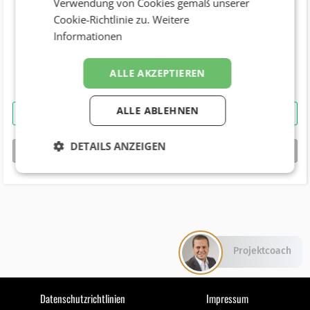
Verwendung von Cookies gemäß unserer
Cookie-Richtlinie zu.
Weitere
Telefonnummer
Informationen
+0043 (1) 3745353 (22)
Geburtstag
ALLE AKZEPTIEREN
ALLE ABLEHNEN
Bernhard Schmolmüller
kontaktieren
DETAILS ANZEIGEN
bizbook-Profil von
Bernhard Schmolmüller
Projektcoach
Datenschutzrichtlinien
Impressum