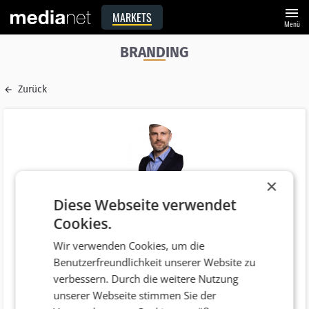
menu
MARKETS
Menü
BRANDING
Zurück
×
Diese Webseite verwendet
Name
Cookies.
Bernhard Schmolmüller
Wir verwenden Cookies, um die
E-Mail
Benutzerfreundlichkeit unserer Website zu
b.schmolmueller@gosh.at
verbessern. Durch die weitere Nutzung
Funktion
unserer Webseite stimmen Sie der
Audio Branding Strategist