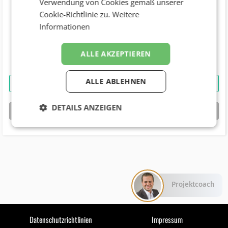
Verwendung von Cookies gemäß unserer
Cookie-Richtlinie zu.
Weitere
Telefonnummer
Informationen
+43 (732) 674015 (44)
Geburtstag
ALLE AKZEPTIEREN
ALLE ABLEHNEN
Michaela Froschauer BSc MA
kontaktieren
DETAILS ANZEIGEN
bizbook-Profil von
Michaela Froschauer BSc MA
Projektcoach
Datenschutzrichtlinien
Impressum