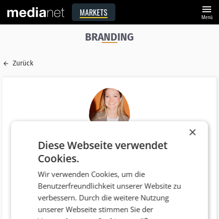
menu
MARKETS
Menü
BRANDING
Zurück
×
Diese Webseite verwendet
Name
Cookies.
Michaela Froschauer BSc MA
Wir verwenden Cookies, um die
E-Mail
Benutzerfreundlichkeit unserer Website zu
michaela.froschauer@sery.com
verbessern. Durch die weitere Nutzung
Funktion
unserer Webseite stimmen Sie der
COO / Chief Operating Officer