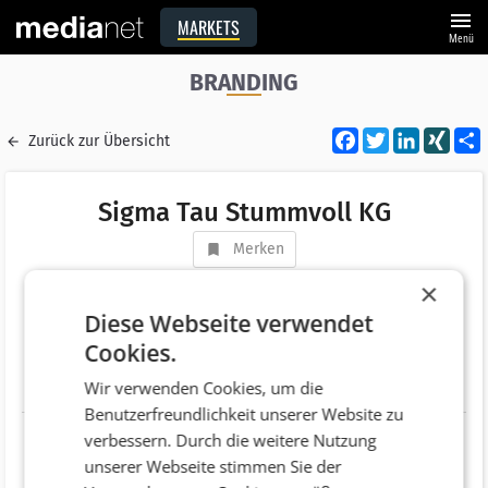
menu
MARKETS
Menü
BRANDING
Facebook
Twitter
LinkedI
XIN
Zurück zur Übersicht
Sigma Tau Stummvoll KG
Merken
Adresse
Viriotgasse 9 /19
×
AT 1090 Wien
Diese Webseite verwendet
Cookies.
Telefonnummer
+43 (1) 3190289
Wir verwenden Cookies, um die
Website
http://www.sigmatau.at
Benutzerfreundlichkeit unserer Website zu
verbessern. Durch die weitere Nutzung
unserer Webseite stimmen Sie der