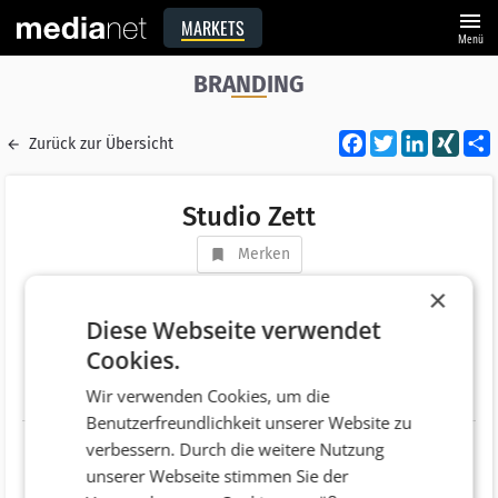
menu
MARKETS
Menü
BRANDING
Facebook
Twitter
LinkedI
XIN
Zurück zur Übersicht
Studio Zett
Merken
Adresse
Gärtnerstraße 16
×
AT 4600 Wels
Diese Webseite verwendet
Cookies.
Telefonnummer
+43 (699) 19094369
Wir verwenden Cookies, um die
Website
http://www.studiozett.com
Benutzerfreundlichkeit unserer Website zu
verbessern. Durch die weitere Nutzung
unserer Webseite stimmen Sie der