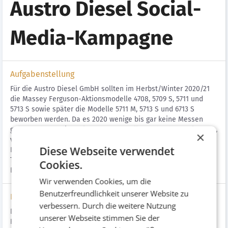
Austro Diesel Social-
Media-Kampagne
Aufgabenstellung
Für die Austro Diesel GmbH sollten im Herbst/Winter 2020/21
die Massey Ferguson-Aktionsmodelle 4708, 5709 S, 5711 und
5713 S sowie später die Modelle 5711 M, 5713 S und 6713 S
beworben werden. Da es 2020 wenige bis gar keine Messen
gab, auf denen die Traktoren vorgestellt werden hätten können,
×
versuchte das Unternehmen den Weg über Facebook und
Diese Webseite verwendet
Instagram. Die Kampagne sollte in den Ländern Österreich,
Tschechien, Ungarn, Slowakei, Slowenien, Serbien, Kroatien,
Cookies.
Bosnien sowie Rumänien geschalten werden.
Wir verwenden Cookies, um die
Benutzerfreundlichkeit unserer Website zu
Lösung
verbessern. Durch die weitere Nutzung
Die Bewerbung teilte sich in 3 Kampagnen auf: Die
unserer Webseite stimmen Sie der
Herbstkampagne 2020 mit den Modellen 4708, 5709 S, 5711 und