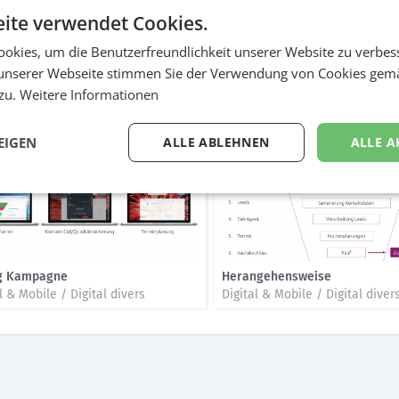
is wurde ein cloudbasiertes CRM aufgesetzt. Dort werden alle Leads a
ite verwendet Cookies.
zufriedenheitsabfragen gestartet, Umsätze je Verkauf, Quoten etc. 
Media Kampagnen mit gezielten Interessenstargeting sowie Directmaili
okies, um die Benutzerfreundlichkeit unserer Website zu verbes
tudio über welche Medien, welche Zielgruppe, welcher Mitarbeiter wie
unserer Webseite stimmen Sie der Verwendung von Cookies gem
 zu.
Weitere Informationen
EIGEN
ALLE ABLEHNEN
ALLE A
og Kampagne
Herangehensweise
l & Mobile / Digital divers
Digital & Mobile / Digital diver