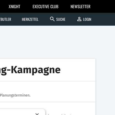
XNIGHT
EXECUTIVE CLUB
NEWSLETTER
search
person
TBUTLER
MERKZETTEL
SUCHE
LOGIN
ing-Kampagne
n Planungsterminen.
×