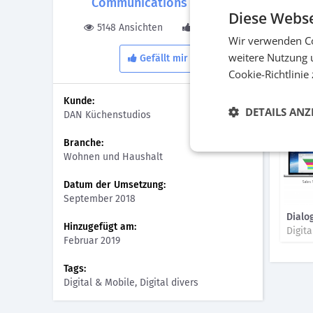
Communications GmbH
Als Bas
Diese Webse
Kunden
5148 Ansichten
3 Gefällt
Social 
Wir verwenden Co
Küchens
weitere Nutzung 
Gefällt mir
Cookie-Richtlinie
Bilder
Kunde:
DETAILS ANZ
DAN Küchenstudios
Branche:
Wohnen und Haushalt
Datum der Umsetzung:
September 2018
Dial
Hinzugefügt am:
Digita
Februar 2019
Tags:
Digital & Mobile, Digital divers