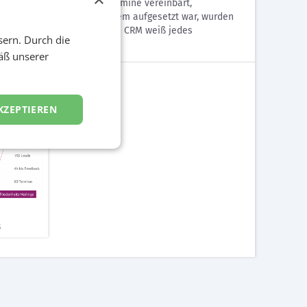
utomatisch gespeichert, Termine vereinbart,
gemessen. Nachdem das System aufgesetzt war, wurden
ngs gestartet. Mit Hilfe des CRM weiß jedes
sern. Durch die
viel Umsatz generiert.
äß unserer
KZEPTIEREN
s