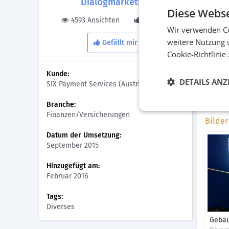
Dialogmarketing
Diese Webse
Aus alt
4593 Ansichten
1 Gefällt
auch fü
Wir verwenden Co
und B2C
weitere Nutzung 
Gefällt mir
Anford
Cookie-Richtlinie
(Termin
Produkt
Kunde:
Event i
DETAILS ANZ
SIX Payment Services (Austria) GmbH
Kunden
Chefeta
Branche:
Finanzen/Versicherungen
Bilder
Datum der Umsetzung:
September 2015
Hinzugefügt am:
Februar 2016
Tags:
Diverses
Gebä