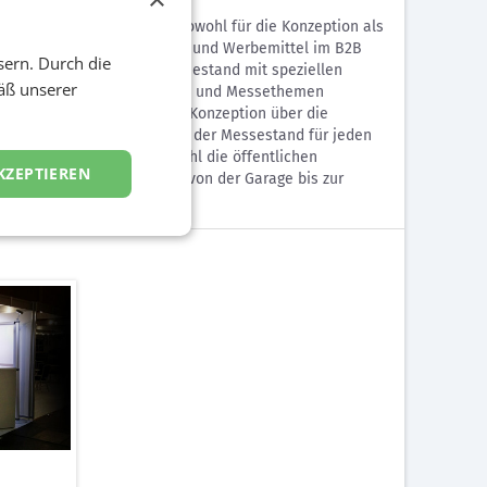
en Kunden zeichneten wir sowohl für die Konzeption als
tung sämtlicher Drucksorten und Werbemittel im B2B
sern. Durch die
wir ebenso einen neuen Messestand mit speziellen
äß unserer
ößen (zwischen 12 und 20 qm) und Messethemen
les aus einer Hand. Von der Konzeption über die
gebundenem Online-Tool kann der Messestand für jeden
s Geschäftsgebäude – sowohl die öffentlichen
KZEPTIEREN
lette Gebäudeleitsystem, von der Garage bis zur
ltet.