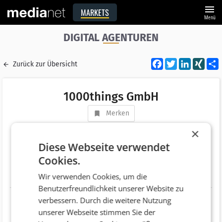
menu
MARKETS
Menü
DIGITAL AGENTUREN
Facebook
Twitter
LinkedI
XIN
Zurück zur Übersicht
1000things GmbH
Merken
Adresse
Burggasse 94a/1
×
AT 1070 Wien
Diese Webseite verwendet
Cookies.
Telefonnummer
+43 (676) 55 32 083
Wir verwenden Cookies, um die
Website
https://www.1000things.at
Benutzerfreundlichkeit unserer Website zu
verbessern. Durch die weitere Nutzung
unserer Webseite stimmen Sie der