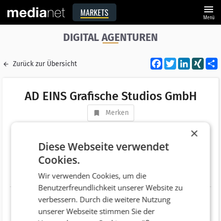
menu
MARKETS
Menü
DIGITAL AGENTUREN
Facebook
Twitter
LinkedI
XIN
Zurück zur Übersicht
AD EINS Grafische Studios GmbH
Merken
Adresse
Schmiedegasse 14
×
AT 4040 Linz
Diese Webseite verwendet
Cookies.
Telefonnummer
+43 (732) 701440
Wir verwenden Cookies, um die
Website
http://www.adeins.at
Benutzerfreundlichkeit unserer Website zu
verbessern. Durch die weitere Nutzung
unserer Webseite stimmen Sie der