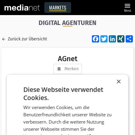
menu
MARKETS
Menü
DIGITAL AGENTUREN
Facebook
Twitter
LinkedI
XIN
Zurück zur Übersicht
AGnet
Merken
Adresse
Brand 145
×
AT 3873 Brand
Diese Webseite verwendet
Cookies.
Telefonnummer
+43 (2859) 87106
Wir verwenden Cookies, um die
Website
http://www.agnet.at
Benutzerfreundlichkeit unserer Website zu
verbessern. Durch die weitere Nutzung
unserer Webseite stimmen Sie der