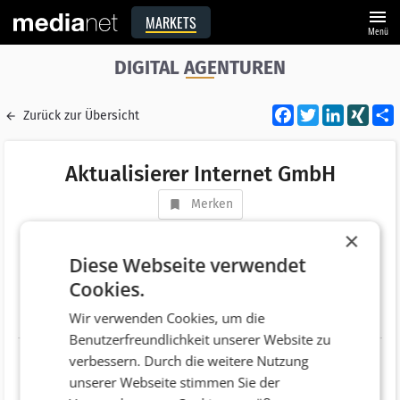
menu
MARKETS
Menü
DIGITAL AGENTUREN
Facebook
Twitter
LinkedI
XIN
Zurück zur Übersicht
Aktualisierer Internet GmbH
Merken
Adresse
Maierhof 167
×
AT 4971 Aurolzmünster
Diese Webseite verwendet
Cookies.
Telefonnummer
+43 (7752) 70450
Wir verwenden Cookies, um die
Website
http://aktualisierer.net
Benutzerfreundlichkeit unserer Website zu
verbessern. Durch die weitere Nutzung
unserer Webseite stimmen Sie der