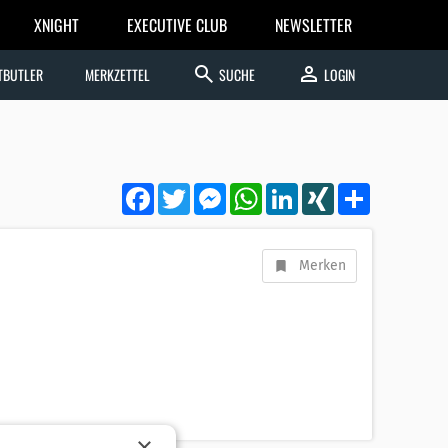
XNIGHT
EXECUTIVE CLUB
NEWSLETTER
search
person
TBUTLER
MERKZETTEL
SUCHE
LOGIN
Facebook
Twitter
Messenger
WhatsApp
LinkedIn
XING
Teilen
Merken
×