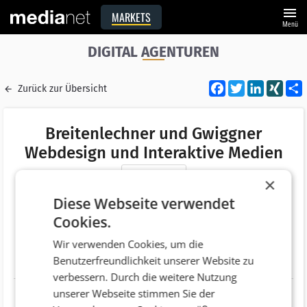
menu
MARKETS
Menü
DIGITAL AGENTUREN
Facebook
Twitter
LinkedI
XIN
Zurück zur Übersicht
Breitenlechner und Gwiggner
Webdesign und Interaktive Medien
Merken
×
Adresse
Dorf, Oberau 285
Diese Webseite verwendet
AT 6311 Wildschönau Oberau
Cookies.
Telefonnummer
+43 (5339) 2597
Wir verwenden Cookies, um die
Benutzerfreundlichkeit unserer Website zu
Website
http://www.wildweb.at
verbessern. Durch die weitere Nutzung
unserer Webseite stimmen Sie der