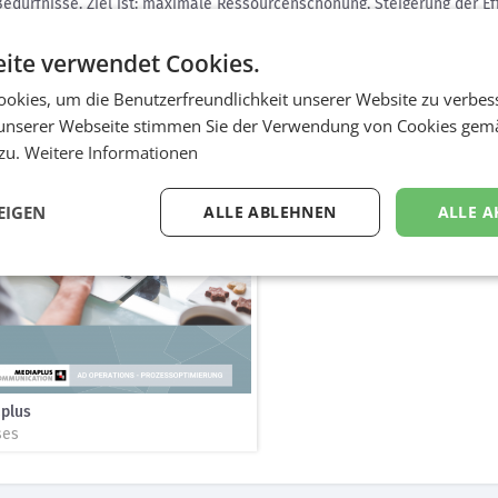
edürfnisse. Ziel ist: maximale Ressourcenschonung, Steigerung der Eff
ite verwendet Cookies.
g
 einer neuen auf die individuellen Bedüfnisse der Kund*in abgestimm
okies, um die Benutzerfreundlichkeit unserer Website zu verbes
sse und Standardisierungen für Professionalisierung im Tag Managme
unserer Webseite stimmen Sie der Verwendung von Cookies gem
nen für 10 Länder abgeschlossen. 2022 werden restliche Länder folge
 zu.
Weitere Informationen
EIGEN
ALLE ABLEHNEN
ALLE A
plus
ses