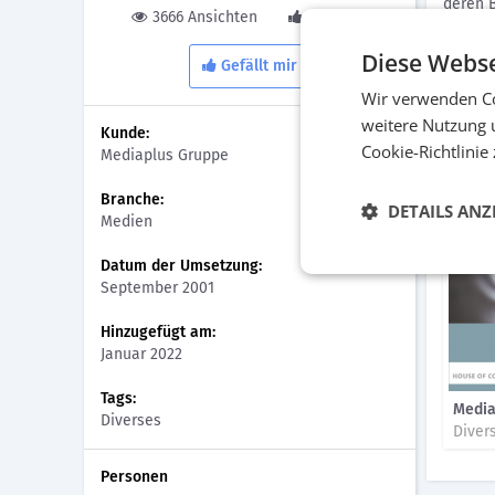
deren B
3666 Ansichten
0 Gefällt
Diese Webse
Lösun
Gefällt mir
Aufbau
Wir verwenden Co
Prozes
weitere Nutzung 
Kunde:
Kampag
Cookie-Richtlinie
Mediaplus Gruppe
Bilder
Branche:
DETAILS ANZ
Medien
Datum der Umsetzung:
September 2001
Hinzugefügt am:
Januar 2022
Tags:
Media
Diverses
Diver
Personen