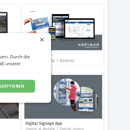
×
go-maut.at
sern. Durch die
Digital & Mobile / Website
äß unserer
KZEPTIEREN
Digital Signage App
Digital & Mobile / Digital divers