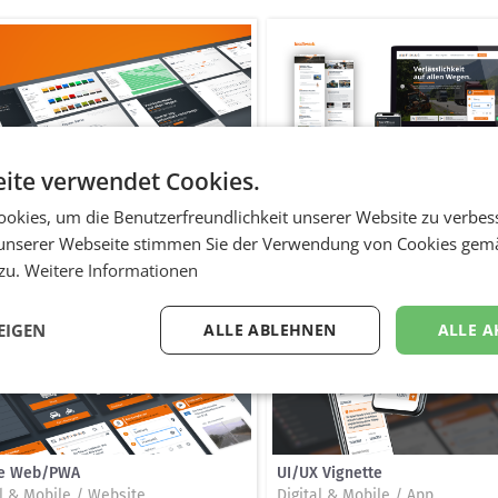
ite verwendet Cookies.
signkit
asfinag.at
okies, um die Benutzerfreundlichkeit unserer Website zu verbes
l & Mobile / Digital divers
Digital & Mobile / Website
unserer Webseite stimmen Sie der Verwendung von Cookies gem
 zu.
Weitere Informationen
EIGEN
ALLE ABLEHNEN
ALLE A
le Web/PWA
UI/UX Vignette
al & Mobile / Website
Digital & Mobile / App