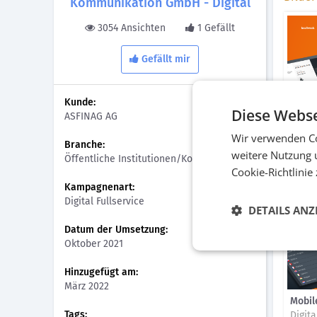
Kommunikation GmbH - Digital
3054 Ansichten
1 Gefällt
Gefällt mir
Kunde:
Diese Webse
ASFINAG AG
UI-De
Wir verwenden Co
Branche:
Digita
weitere Nutzung 
Öffentliche Institutionen/Kommunal
Cookie-Richtlinie
Kampagnenart:
Digital Fullservice
DETAILS ANZ
Datum der Umsetzung:
Oktober 2021
Hinzugefügt am:
März 2022
Mobi
Tags:
Digit